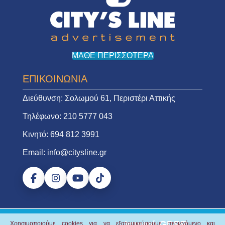
ΜΑΘΕ ΠΕΡΙΣΣΟΤΕΡΑ
ΕΠΙΚΟΙΝΩΝΙΑ
Διεύθυνση:
Σολωμού 61, Περιστέρι Αττικής
Τηλέφωνο:
210 5777 043
Κινητό:
694 812 3991
Email:
info@citysline.gr
Ιατρικό GDPR
Χρησιμοποιούμε cookies για να εξατομικεύσουμε περιεχόμενο και