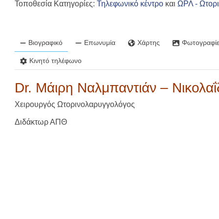
Τοποθεσία Κατηγορίες:
Τηλεφωνικό κέντρο
και
ΩΡΛ - Ωτορ
Βιογραφικό
Επωνυμία
Χάρτης
Φωτογραφίε
Κινητό τηλέφωνο
Dr. Μάιρη Ναλμπαντιάν – Νικολα
Χειρουργός Ωτορινολαρυγγολόγος
Διδάκτωρ ΑΠΘ