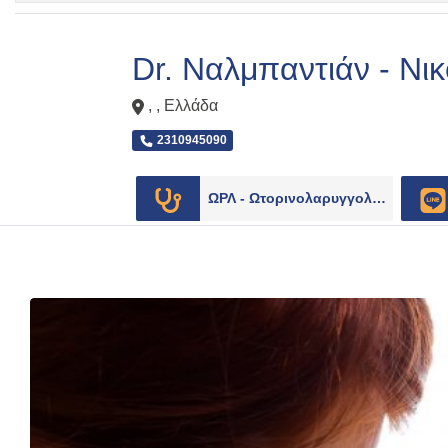
Dr. Ναλμπαντιάν - Ν
, ,
Ελλάδα
2310945090
ΩΡΛ - Ωτορινολαρυγγολόγοι
49