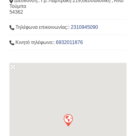
Διεύθυνση::
Γρ. Λαμπράκη 219,Θεσσαλονίκη , Άνω
Τούμπα
54362
Τηλέφωνα επικοινωνίας::
2310945090
Κινητό τηλέφωνο::
6932011876