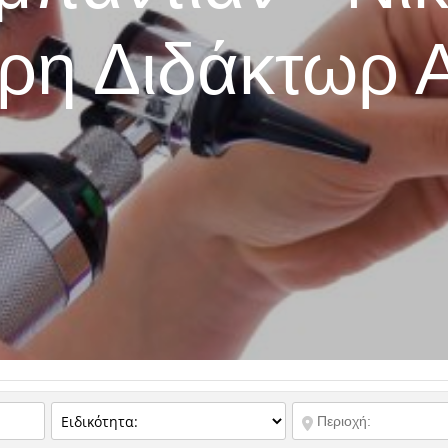
ρη Διδάκτωρ