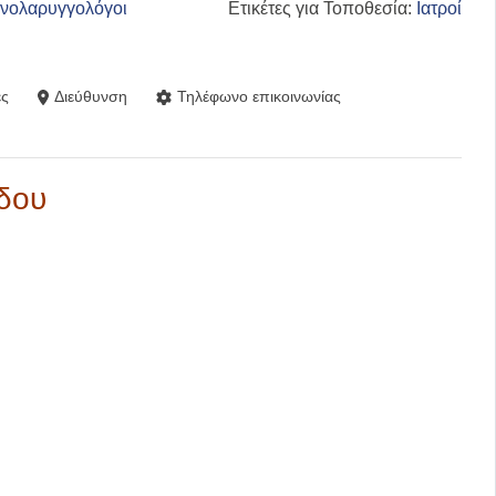
ινολαρυγγολόγοι
Ετικέτες για Τοποθεσία:
Ιατροί
ς
Διεύθυνση
Τηλέφωνο επικοινωνίας
ΐδου