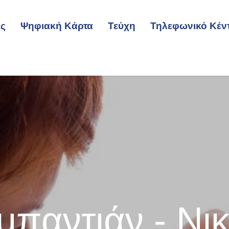
ες
Ψηφιακή Κάρτα
Τεύχη
Τηλεφωνικό Κέν
μπαντιάν - Νι