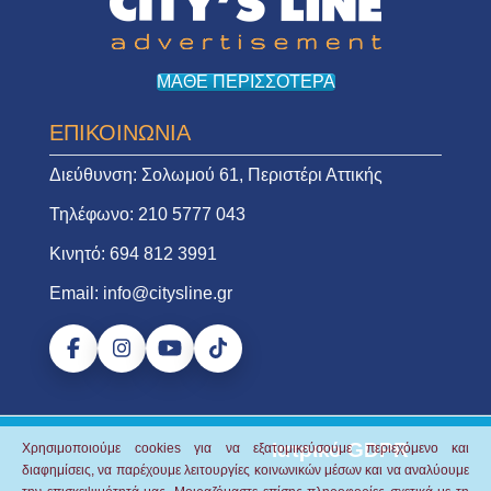
ΜΑΘΕ ΠΕΡΙΣΣΟΤΕΡΑ
ΕΠΙΚΟΙΝΩΝΙΑ
Διεύθυνση:
Σολωμού 61, Περιστέρι Αττικής
Τηλέφωνο:
210 5777 043
Κινητό:
694 812 3991
Email:
info@citysline.gr
Ιατρικό GDPR
Χρησιμοποιούμε cookies για να εξατομικεύσουμε περιεχόμενο και
διαφημίσεις, να παρέχουμε λειτουργίες κοινωνικών μέσων και να αναλύουμε