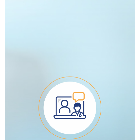
τους επισκέπτες σας. Μην
ανησυχείτε για απρόοπτα
περιστατικά!
Hotel Care