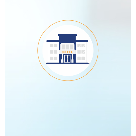
Citysline Hotel
Care
24/7 Ιατρική Βοήθεια για