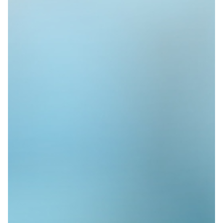
Συνεντεύξεις
Ιατρών
Premium παρουσίαση
γιατρών με
επαγγελματικές
συνεντεύξεις και
σύγχρονη ψηφιακή
προβολή.
Συνεντεύξεις Ιατρών