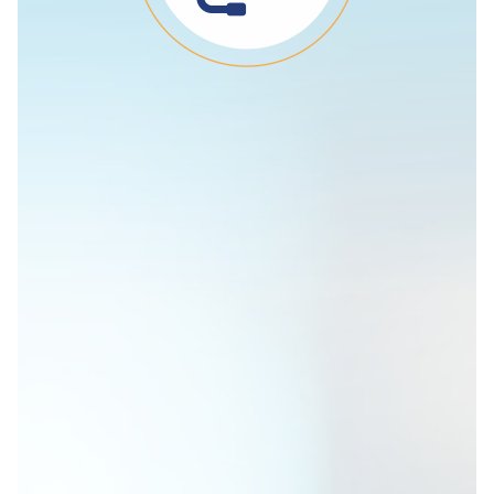
Χρειάζεσαι
ιατρική βοήθεια;
Κάλεσε μας οποιαδήποτε
στιγμή, όλο το 24ωρο,
στους αριθμούς
210
5777043
και
694 8123991
.
Είμαστε εδώ για να σε
εξυπηρετήσουμε!
Τηλεφωνικό Κέντρο