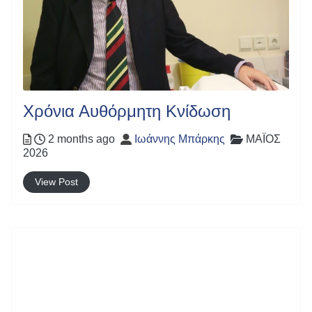
Χρόνια Αυθόρμητη Κνίδωση
Posted
Author
Categories
2 months ago
Ιωάννης Μπάρκης
ΜΑΪΟΣ
2026
View Post