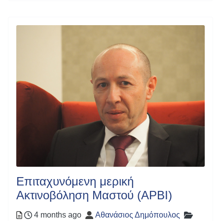
Επιταχυνόμενη μερική
Ακτινοβόληση Μαστού (APBI)
Posted
Author
Categor
4 months ago
Αθανάσιος Δημόπουλος