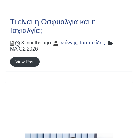
Τι είναι η Οσφυαλγία και η
Ισχιαλγία;
Posted
Author
Categories
3 months ago
Ιωάννης Τσαπακίδης
ΜΑΪΟΣ 2026
View Post