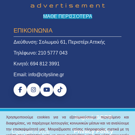
ΜΑΘΕ ΠΕΡΙΣΣΟΤΕΡΑ
ΕΠΙΚΟΙΝΩΝΙΑ
Διεύθυνση:
Σολωμού 61, Περιστέρι Αττικής
Τηλέφωνο:
210 5777 043
Κινητό:
694 812 3991
Email:
info@citysline.gr
Ιατρικό GDPR
Χρησιμοποιούμε cookies για να εξατομικεύσουμε περιεχόμενο και
διαφημίσεις, να παρέχουμε λειτουργίες κοινωνικών μέσων και να αναλύουμε
την επισκεψιμότητά μας.
Μοιραζόμαστε επίσης πληροφορίες σχετικά με τη
Privacy Policy
Copyright © 2026