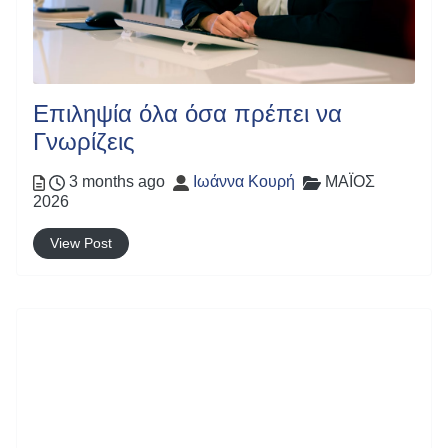
Επιληψία όλα όσα πρέπει να
Γνωρίζεις
Posted
Author
Categories
3 months ago
Ιωάννα Κουρή
ΜΑΪΟΣ
2026
View Post