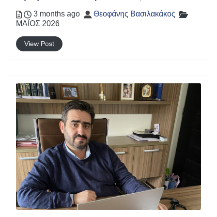
Posted
Author
Categor
3 months ago
Θεοφάνης Βασιλακάκος
ΜΑΪΟΣ 2026
View Post