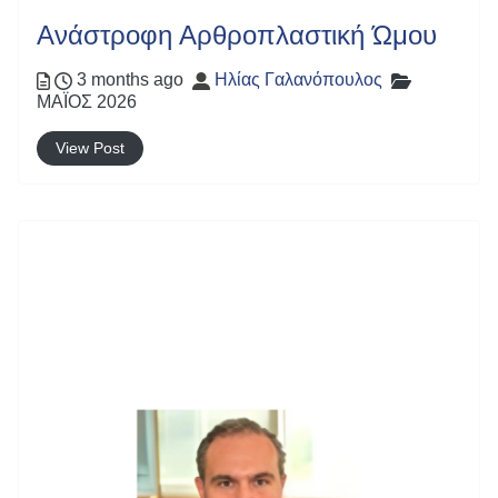
Ανάστροφη Αρθροπλαστική Ώμου
Posted
Author
Categories
3 months ago
Ηλίας Γαλανόπουλος
ΜΑΪΟΣ 2026
View Post