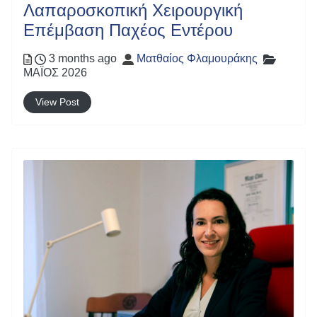
Λαπαροσκοπική Χειρουργική
Επέμβαση Παχέος Εντέρου
Posted
Author
Categor
3 months ago
Ματθαίος Φλαμουράκης
ΜΑΪΟΣ 2026
View Post