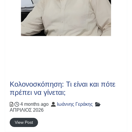
Κολονοσκόπηση: Τι είναι και πότε
πρέπει να γίνεται;
Posted
Author
Categories
4 months ago
Ιωάννης Γεράκης
ΑΠΡΙΛΙΟΣ 2026
View Post