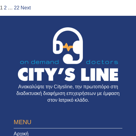
Σελιδοποίηση
1
2
…
22
Next
άρθρων
Ανακαλύψτε την
Citysline
, την πρωτοπόρο στη
διαδικτυακή διαφήμιση επιχειρήσεων με έμφαση
στον Ιατρικό κλάδο.
MENU
Αρχική