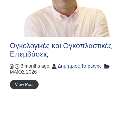
Ογκολογικές και Ογκοπλαστικές
Επεμβάσεις
Posted
Author
Categories
3 months ago
Δημήτριος Τσιρώνης
ΜΑΪΟΣ 2026
View Post