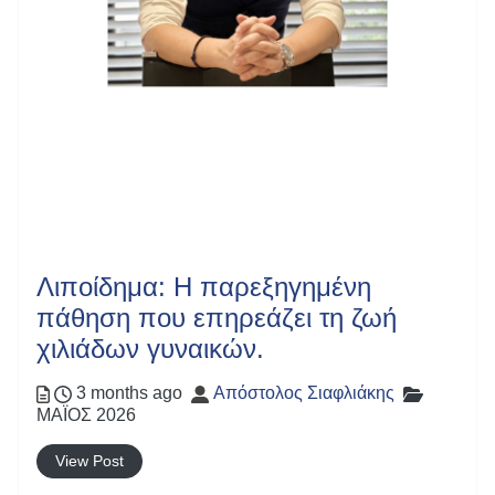
Λιποίδημα: Η παρεξηγημένη
πάθηση που επηρεάζει τη ζωή
χιλιάδων γυναικών.
Posted
Author
Categori
3 months ago
Απόστολος Σιαφλιάκης
ΜΑΪΟΣ 2026
View Post