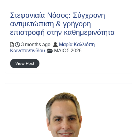
Στεφανιαία Νόσος: Σύγχρονη
αντιμετώπιση & γρήγορη
επιστροφή στην καθημερινότητα
Posted
Author
3 months ago
Μαρία Καλλιόπη
Categories
Κωνσταντινίδου
ΜΑΪΟΣ 2026
View Post