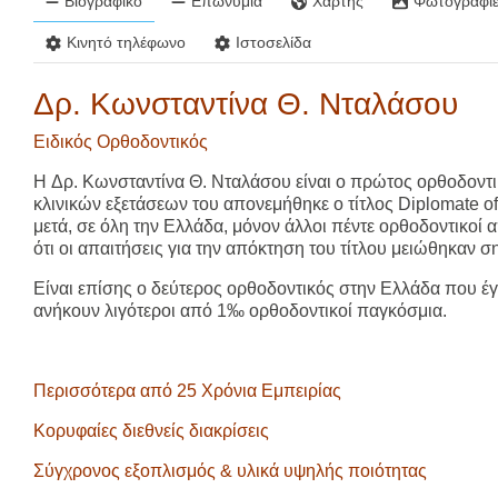
Βιογραφικό
Επωνυμία
Χάρτης
Φωτογραφίε
Κινητό τηλέφωνο
Ιστοσελίδα
Δρ. Κωνσταντίνα Θ. Νταλάσου
Ειδικός Ορθοδοντικός
Η
Δρ. Κωνσταντίνα Θ. Νταλάσου
είναι o πρώτoς ορθοδοντ
κλινικών εξετάσεων του απονεμήθηκε ο τίτλος
Diplomate
of
μετά, σε όλη την Ελλάδα, μόνον άλλοι πέντε ορθοδοντικοί 
ότι οι απαιτήσεις για την απόκτηση του τίτλου μειώθηκαν σ
Είναι επίσης ο δεύτερος ορθοδοντικός στην Ελλάδα που έ
ανήκουν λιγότεροι από 1‰ ορθοδοντικοί παγκόσμια.
Περισσότερα από 25 Χρόνια Εμπειρίας
Κορυφαίες διεθνείς διακρίσεις
Σύγχρονος εξοπλισμός & υλικά υψηλής ποιότητας