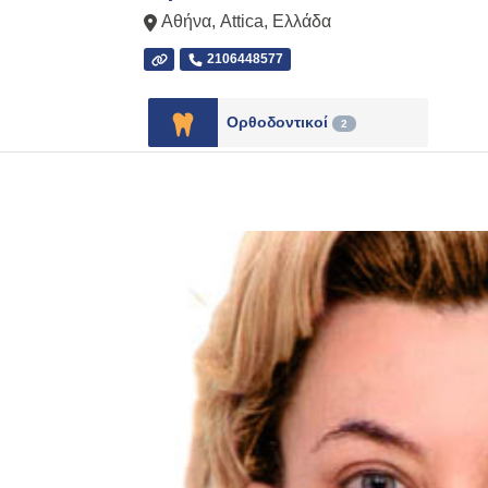
Αθήνα
,
Attica
,
Ελλάδα
2106448577
Ορθοδοντικοί
2