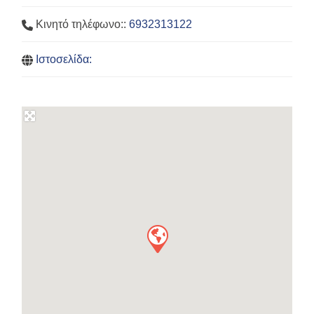
Κινητό τηλέφωνο::
6932313122
Ιστοσελίδα: