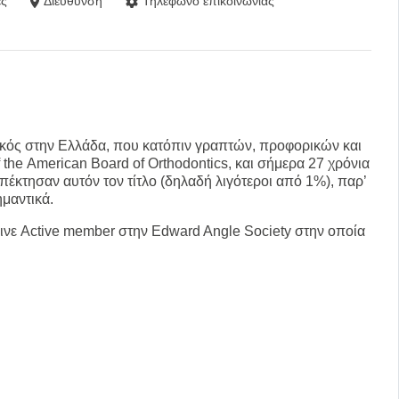
ς
Διεύθυνση
Τηλέφωνο επικοινωνίας
ικός στην Ελλάδα, που κατόπιν γραπτών, προφορικών και
the
American
Board
of
Orthodontics
, και σήμερα 27 χρόνια
απέκτησαν αυτόν τον τίτλο (δηλαδή λιγότεροι από 1%), παρ’
ημαντικά.
γινε
Active member
στην
Edward Angle
Society
στην οποία