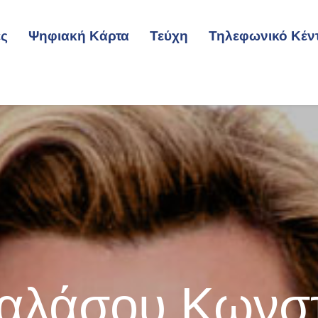
ες
Ψηφιακή Κάρτα
Τεύχη
Τηλεφωνικό Κέν
ταλάσου Κωνστ