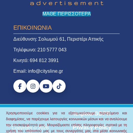
ΜΑΘΕ ΠΕΡΙΣΣΟΤΕΡΑ
ΕΠΙΚΟΙΝΩΝΙΑ
Διεύθυνση:
Σολωμού 61, Περιστέρι Αττικής
Τηλέφωνο:
210 5777 043
Κινητό:
694 812 3991
Email:
info@citysline.gr
Ιατρικό GDPR
Χρησιμοποιούμε cookies για να εξατομικεύσουμε περιεχόμενο και
διαφημίσεις, να παρέχουμε λειτουργίες κοινωνικών μέσων και να αναλύουμε
την επισκεψιμότητά μας.
Μοιραζόμαστε επίσης πληροφορίες σχετικά με τη
Privacy Policy
Copyright © 2026
χρήση του ιστότοπού μας με τους συνεργάτες μας στα μέσα κοινωνικής