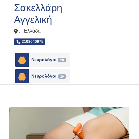
Σακελλάρη
Αγγελική
, ,
Ελλάδα
2108040975
Νευρολόγοι
28
Νευρολόγοι
20