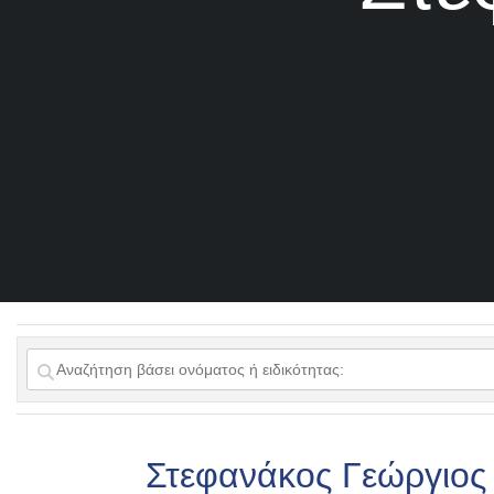
Στεφανάκος Γεώργιος