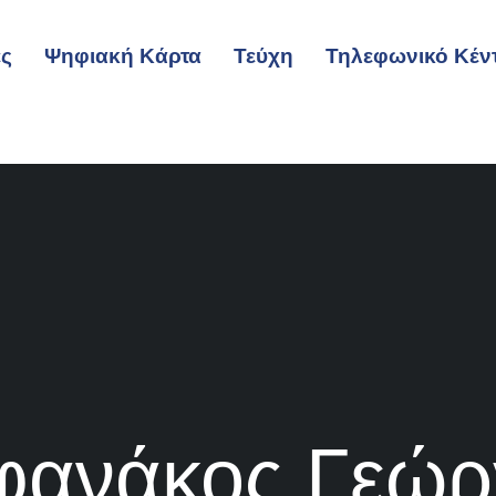
ες
Ψηφιακή Κάρτα
Τεύχη
Τηλεφωνικό Κέν
φανάκος Γεώρ