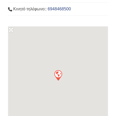
Κινητό τηλέφωνο::
6948468500