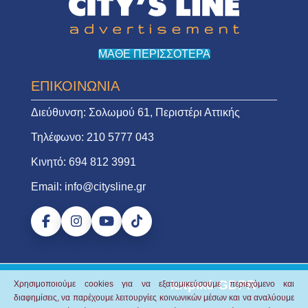
ΜΑΘΕ ΠΕΡΙΣΣΟΤΕΡΑ
ΕΠΙΚΟΙΝΩΝΙΑ
Διεύθυνση:
Σολωμού 61, Περιστέρι Αττικής
Τηλέφωνο:
210 5777 043
Κινητό:
694 812 3991
Email:
info@citysline.gr
Ιατρικό GDPR
Χρησιμοποιούμε cookies για να εξατομικεύσουμε περιεχόμενο και
διαφημίσεις, να παρέχουμε λειτουργίες κοινωνικών μέσων και να αναλύουμε