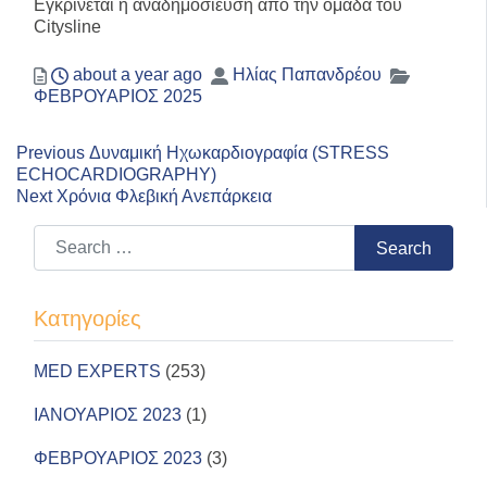
Εγκρίνεται η αναδημοσίευση από την ομάδα του
Citysline
Posted
Author
Categorie
about a year ago
Ηλίας Παπανδρέου
ΦΕΒΡΟΥΑΡΙΟΣ 2025
Previous
Πλοήγηση
Previous
Δυναμική Ηχωκαρδιογραφία (STRESS
post:
ECHOCARDIOGRAPHY)
άρθρων
Next
Next
Χρόνια Φλεβική Ανεπάρκεια
post:
Search for:
Search
Kατηγορίες
MED EXPERTS
(253)
ΙΑΝΟΥΑΡΙΟΣ 2023
(1)
ΦΕΒΡΟΥΑΡΙΟΣ 2023
(3)