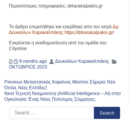
Περισσότερες πληροφορίες:
drkarakalpakis.gr
Το άρθρο επιμελήθηκε και εγκρίθηκε απο τον ιατρό
Δρ.
Δευκαλίων Καρακαλπάκης https://drkarakalpakis.gr/
Εγκρίνεται η αναδημοσίευση από την ομάδα του
Citysline
Posted
Author
Categ
9 months ago
Δευκαλίων Καρακαλπάκης
ΟΚΤΩΒΡΙΟΣ 2025
Previous
Πλοήγηση
Previous
Μεταστατικός Καρκίνος Μαστού Σήμερα: Νέα
post:
Όπλα, Νέες Ελπίδες!
άρθρων
Next
Next
Τεχνητή Νοημοσύνη (Artificial Intelligence – AI) στην
post:
Ογκολογία: Ένας Νέος Πολύτιμος Σύμμαχος;
Search for:
Search