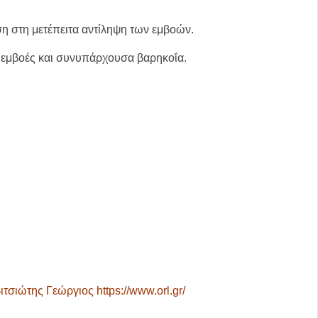
αση στη μετέπειτα αντίληψη των εμβοών.
με εμβοές και συνυπάρχουσα βαρηκοΐα.
τσιώτης Γεώργιος https://www.orl.gr/