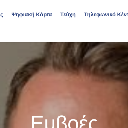
ες
Ψηφιακή Κάρτα
Τεύχη
Τηλεφωνικό Κέν
Εμβοές