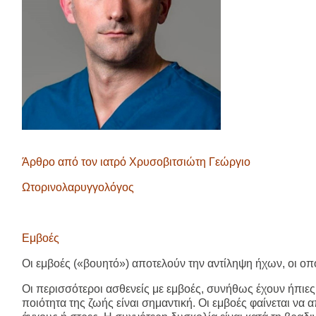
Άρθρο από τον ιατρό Χρυσοβιτσιώτη Γεώργιο
Ωτορινολαρυγγολόγος
Εμβοές
Οι
εμβοές («βουητό»)
αποτελούν την αντίληψη ήχων, οι οπ
Οι περισσότεροι ασθενείς με εμβοές, συνήθως έχουν ήπιες
ποιότητα της ζωής είναι σημαντική. Οι εμβοές φαίνεται ν