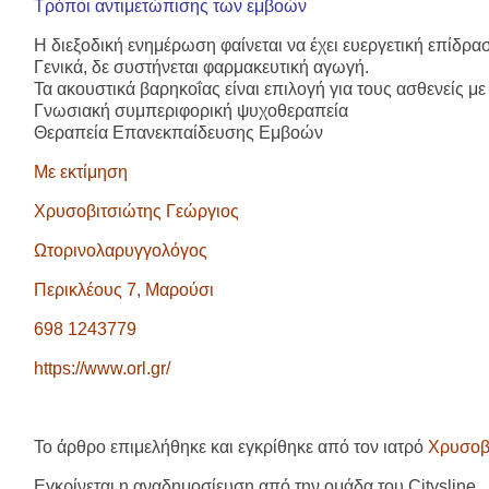
Τρόποι αντιμετώπισης των εμβοών
Η
διεξοδική ενημέρωση
φαίνεται να έχει ευεργετική επίδρ
Γενικά, δε συστήνεται
φαρμακευτική αγωγή
.
Τα
ακουστικά βαρηκοΐας
είναι επιλογή για τους ασθενείς 
Γνωσιακή συμπεριφορική ψυχοθεραπεία
Θεραπεία Επανεκπαίδευσης Εμβοών
Με εκτίμηση
Χρυσοβιτσιώτης Γεώργιος
Ωτορινολαρυγγολόγος
Περικλέους 7, Μαρούσι
698 1243779
https://www.orl.gr/
Το άρθρο επιμελήθηκε και εγκρίθηκε από τον ιατρό
Χρυσοβι
Εγκρίνεται η αναδημοσίευση από την ομάδα του Citysline