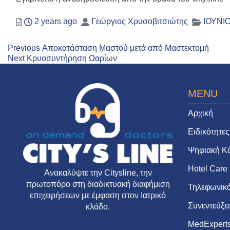
Posted
Author
Catego
2 years ago
Γεώργιος Χρυσοβιτσιώτης
ΙΟΥΝΙΟ
Previous
Πλοήγηση
Previous
Αποκατάσταση Μαστού μετά από Μαστεκτομή
Next
post:
Next
Κρυοσυντήρηση Ωαρίων
άρθρων
post:
MENU
Αρχική
Ειδικότητες
Ψηφιακή Κ
Hotel Care
Ανακαλύψτε την
Citysline
, την
πρωτοπόρο στη διαδικτυακή διαφήμιση
Τηλεφωνικό
επιχειρήσεων με έμφαση στον Ιατρικό
Συνεντεύξε
κλάδο.
MedExpert