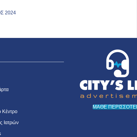
ries
Σ 2024
άρτα
ΜΑΘΕ ΠΕΡΙΣΣΟΤΕ
 Κέντρο
ις Ιατρών
s