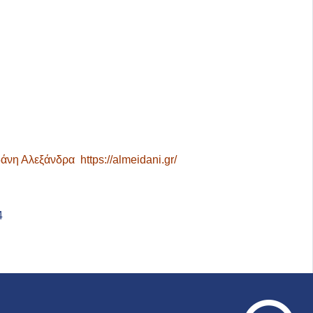
δάνη Αλεξάνδρα https://almeidani.gr/
4