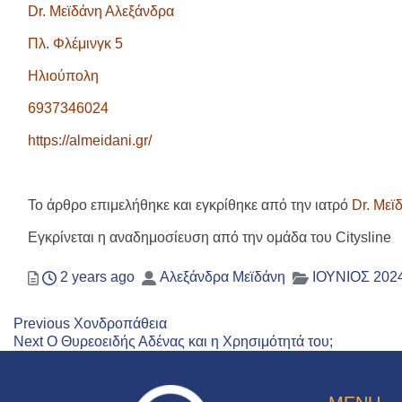
Dr
. Μεϊδάνη Αλεξάνδρα
Πλ. Φλέμινγκ 5
Ηλιούπολη
6937346024
https://almeidani.gr/
Το άρθρο επιμελήθηκε και εγκρίθηκε από την ιατρό
Dr. Μεϊ
Εγκρίνεται η αναδημοσίευση από την ομάδα του Citysline
Posted
Author
Categories
2 years ago
Αλεξάνδρα Μεϊδάνη
ΙΟΥΝΙΟΣ 202
Previous
Πλοήγηση
Previous
Χονδροπάθεια
Next
post:
Next
Ο Θυρεοειδής Αδένας και η Χρησιμότητά του;
άρθρων
post: