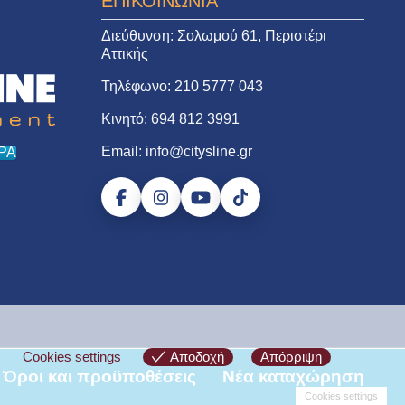
ΕΠΙΚΟΙΝΩΝΙΑ
Διεύθυνση:
Σολωμού 61, Περιστέρι
Αττικής
Τηλέφωνο:
210 5777 043
Κινητό:
694 812 3991
Email:
info@citysline.gr
ΡΑ
Cookies settings
Αποδοχή
Απόρριψη
Όροι και προϋποθέσεις
Νέα καταχώρηση
Cookies settings