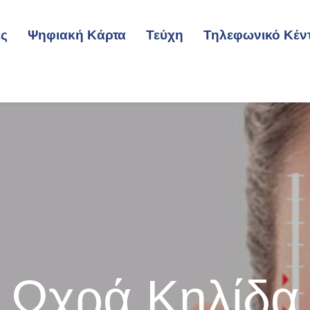
ες
Ψηφιακή Κάρτα
Τεύχη
Τηλεφωνικό Κέν
Ωχρά Κηλίδα