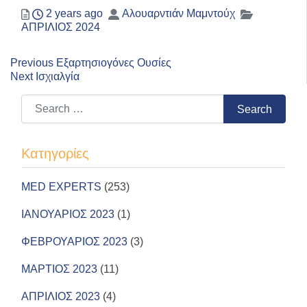
Posted
Author
Categories
2 years ago
Αλουαρντιάν Μαμντούχ
ΑΠΡΙΛΙΟΣ 2024
Previous
Πλοήγηση
Previous
Εξαρτησιογόνες Ουσίες
Next
post:
Next
Ισχιαλγία
άρθρων
post:
Search for:
Search
Kατηγορίες
MED EXPERTS
(253)
ΙΑΝΟΥΑΡΙΟΣ 2023
(1)
ΦΕΒΡΟΥΑΡΙΟΣ 2023
(3)
ΜΑΡΤΙΟΣ 2023
(11)
ΑΠΡΙΛΙΟΣ 2023
(4)