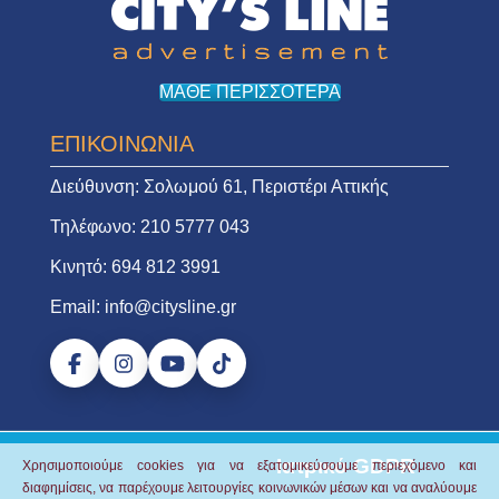
ΜΑΘΕ ΠΕΡΙΣΣΟΤΕΡΑ
ΕΠΙΚΟΙΝΩΝΙΑ
Διεύθυνση:
Σολωμού 61, Περιστέρι Αττικής
Τηλέφωνο:
210 5777 043
Κινητό:
694 812 3991
Email:
info@citysline.gr
Ιατρικό GDPR
Χρησιμοποιούμε cookies για να εξατομικεύσουμε περιεχόμενο και
διαφημίσεις, να παρέχουμε λειτουργίες κοινωνικών μέσων και να αναλύουμε