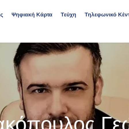
ες
Ψηφιακή Κάρτα
Τεύχη
Τηλεφωνικό Κέν
κόπουλος Γε