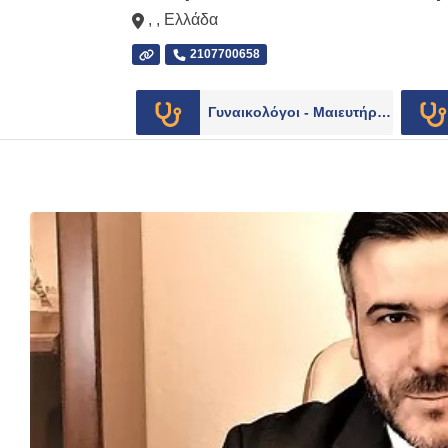
, ,
Ελλάδα
2107700658
Γυναικολόγοι - Μαιευτήρες
103