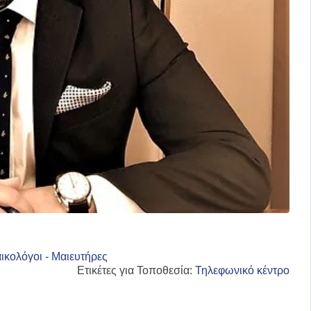
ικολόγοι - Μαιευτήρες
Ετικέτες για Τοποθεσία:
Τηλεφωνικό κέντρο