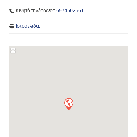
Κινητό τηλέφωνο::
6974502561
Ιστοσελίδα: