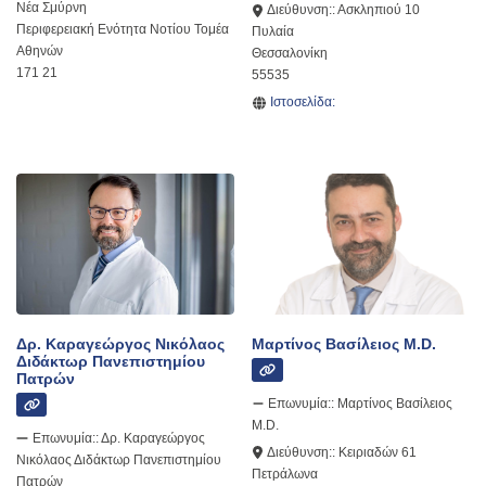
Νέα Σμύρνη
Διεύθυνση::
Ασκληπιού 10
Περιφερειακή Ενότητα Νοτίου Τομέα
Πυλαία
Αθηνών
Θεσσαλονίκη
171 21
55535
Ιστοσελίδα:
Δρ. Καραγεώργος Νικόλαος
Μαρτίνος Βασίλειος M.D.
Διδάκτωρ Πανεπιστημίου
Πατρών
Επωνυμία::
Μαρτίνος Βασίλειος
M.D.
Επωνυμία::
Δρ. Καραγεώργος
Διεύθυνση::
Κειριαδών 61
Νικόλαος Διδάκτωρ Πανεπιστημίου
Πετράλωνα
Πατρών