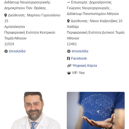
Διδάκτωρ Νευροχειρουργικής
Επωνυμία::
Δημογέροντας
Δημοκρίτειου Παν. Θράκης
Γεώργιος Νευροχειρουργός ,
Διδάκτωρ Πανεπιστημίου Αθηνών
Διεύθυνση::
Μαρίνου Γερουλάνου
15
Διεύθυνση::
Νίκου Καζαντζάκη 10
Αμπελόκηποι
Χαϊδάρι
Περιφερειακή Ενότητα Κεντρικού
Περιφερειακή Ενότητα Δυτικού Τομέα
Τομέα Αθηνών
Αθηνών
11524
12461
Ιστοσελίδα:
Ιστοσελίδα:
Facebook:
Ψηφιακή Κάρτα
VIP:
Ναι