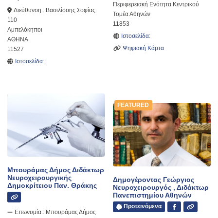
Περιφερειακή Ενότητα Κεντρικού
Διεύθυνση::
Βασιλίσσης Σοφίας
Τομέα Αθηνών
110
11853
Αμπελόκηποι
Ιστοσελίδα:
ΑΘΗΝΑ
Ψηφιακή Κάρτα
11527
Ιστοσελίδα:
FEATURED
Μπουράμας Δήμος Διδάκτωρ
Νευροχειρουργικής
Δημογέροντας Γεώργιος
Δημοκρίτειου Παν. Θράκης
Νευροχειρουργός , Διδάκτωρ
Πανεπιστημίου Αθηνών
Προτεινόμενα
Επωνυμία::
Μπουράμας Δήμος