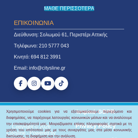
ΜΑΘΕ ΠΕΡΙΣΣΟΤΕΡΑ
ΕΠΙΚΟΙΝΩΝΙΑ
Διεύθυνση:
Σολωμού 61, Περιστέρι Αττικής
Τηλέφωνο:
210 5777 043
Κινητό:
694 812 3991
Email:
info@citysline.gr
Ιατρικό GDPR
Χρησιμοποιούμε cookies για να εξατομικεύσουμε περιεχόμενο και
διαφημίσεις, να παρέχουμε λειτουργίες κοινωνικών μέσων και να αναλύουμε
την επισκεψιμότητά μας.
Μοιραζόμαστε επίσης πληροφορίες σχετικά με τη
Privacy Policy
Copyright © 2026
χρήση του ιστότοπού μας με τους συνεργάτες μας στα μέσα κοινωνικής
Citysline
- Powered by
δικτύωσης, τη διαφήμιση και την ανάλυση.