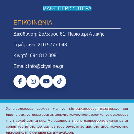
ΜΑΘΕ ΠΕΡΙΣΣΟΤΕΡΑ
ΕΠΙΚΟΙΝΩΝΙΑ
Διεύθυνση:
Σολωμού 61, Περιστέρι Αττικής
Τηλέφωνο:
210 5777 043
Κινητό:
694 812 3991
Email:
info@citysline.gr
Ιατρικό GDPR
Χρησιμοποιούμε cookies για να εξατομικεύσουμε περιεχόμενο και
διαφημίσεις, να παρέχουμε λειτουργίες κοινωνικών μέσων και να αναλύουμε
την επισκεψιμότητά μας.
Μοιραζόμαστε επίσης πληροφορίες σχετικά με τη
Privacy Policy
Copyright © 2026
χρήση του ιστότοπού μας με τους συνεργάτες μας στα μέσα κοινωνικής
Citysline
- Powered by
δικτύωσης, τη διαφήμιση και την ανάλυση.