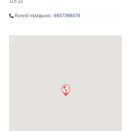
115 21
Κινητό τηλέφωνο::
6937398478