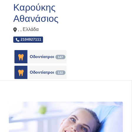
Καρούκης
Αθανάσιος
, ,
Ελλάδα
2104927111
Οδοντίατροι
147
Οδοντίατροι
132