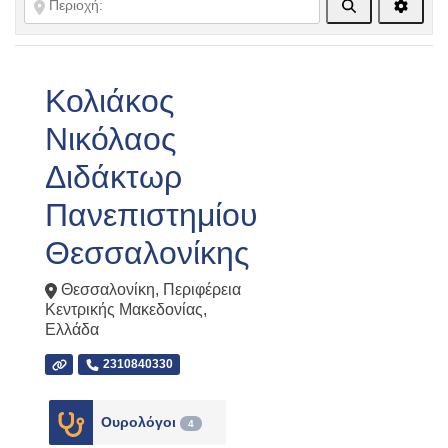
Αναζήτηση
Advanc
Κολιάκος
Νικόλαος
Διδάκτωρ
Πανεπιστημίου
Θεσσαλονίκης
Θεσσαλονίκη
,
Περιφέρεια
Κεντρικής Μακεδονίας
,
Ελλάδα
2310840330
Ουρολόγοι
4