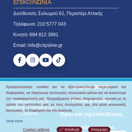
ΕΠΙΚΟΙΝΩΝΙΑ
Διεύθυνση:
Σολωμού 61, Περιστέρι Αττικής
Τηλέφωνο:
210 5777 043
Κινητό:
694 812 3991
Email:
info@citysline.gr
Ιατρικό GDPR
Χρησιμοποιούμε cookies για να εξατομικεύσουμε περιεχόμενο και
διαφημίσεις, να παρέχουμε λειτουργίες κοινωνικών μέσων και να αναλύουμε
την επισκεψιμότητά μας.
Μοιραζόμαστε επίσης πληροφορίες σχετικά με τη
Privacy Policy
Copyright © 2026
χρήση του ιστότοπού μας με τους συνεργάτες μας στα μέσα κοινωνικής
Citysline
- Powered by
δικτύωσης, τη διαφήμιση και την ανάλυση.
Citysline
.
Όροι και προϋποθέσεις
View more
Νέα καταχώρηση
Cookies settings
Αποδοχή
Απόρριψη