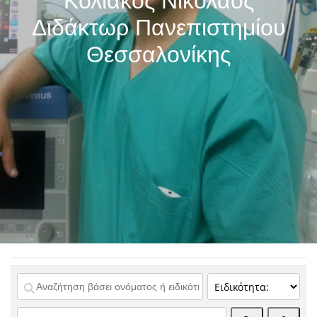
Κολιάκος Νικόλαος
Διδάκτωρ Πανεπιστημίου
Θεσσαλονίκης