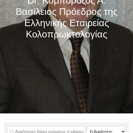
Dr. Κομπορόζος Α.
Βασίλειος Πρόεδρος της
Ελληνικής Εταιρείας
Κολοπρωκτολογίας