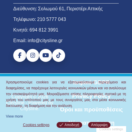
Διεύθυνση:
Σολωμού 61, Περιστέρι Αττικής
Τηλέφωνο:
210 5777 043
Κινητό:
694 812 3991
Email:
info@citysline.gr
Ιατρικό GDPR
Χρησιμοποιούμε cookies για να εξατομικεύσουμε περιεχόμενο και
διαφημίσεις, να παρέχουμε λειτουργίες κοινωνικών μέσων και να αναλύουμε
την επισκεψιμότητά μας.
Μοιραζόμαστε επίσης πληροφορίες σχετικά με τη
Privacy Policy
Copyright © 2026
χρήση του ιστότοπού μας με τους συνεργάτες μας στα μέσα κοινωνικής
Citysline
- Powered by
δικτύωσης, τη διαφήμιση και την ανάλυση.
Citysline
.
Όροι και προϋποθέσεις
View more
Νέα καταχώρηση
Cookies settings
Αποδοχή
Απόρριψη
Cookies settings