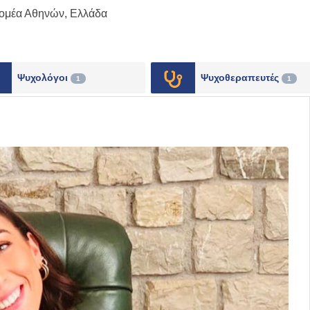
Τομέα Αθηνών
,
Ελλάδα
Ψυχολόγοι
Ψυχοθεραπευτές
1
1