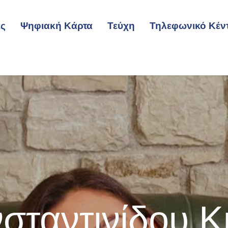
ες
Ψηφιακή Κάρτα
Τεύχη
Τηλεφωνικό Κέν
σταντινίδου Κ