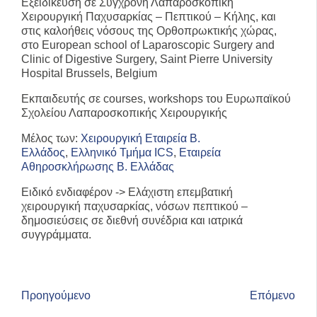
Εξειδίκευση
σε Σύγχρονη Λαπαροσκοπική
Χειρουργική Παχυσαρκίας – Πεπτικού – Κήλης, και
στις καλοήθεις νόσους της Ορθοπρωκτικής χώρας,
στο European school of Laparoscopic Surgery and
Clinic of Digestive Surgery, Saint Pierre University
Hospital Brussels, Belgium
Εκπαιδευτής
σε courses, workshops του Ευρωπαϊκού
Σχολείου Λαπαροσκοπικής Χειρουργικής
Μέλος
των
:
Χειρουργική Εταιρεία Β.
Ελλάδος
,
Ελληνικό Τμήμα ICS
,
Εταιρεία
Αθηροσκλήρωσης Β. Ελλάδας
Ειδικό ενδιαφέρον
-> Ελάχιστη επεμβατική
χειρουργική παχυσαρκίας, νόσων πεπτικού –
δημοσιεύσεις σε διεθνή συνέδρια και ιατρικά
συγγράμματα.
Προηγούμενο
Επόμενο