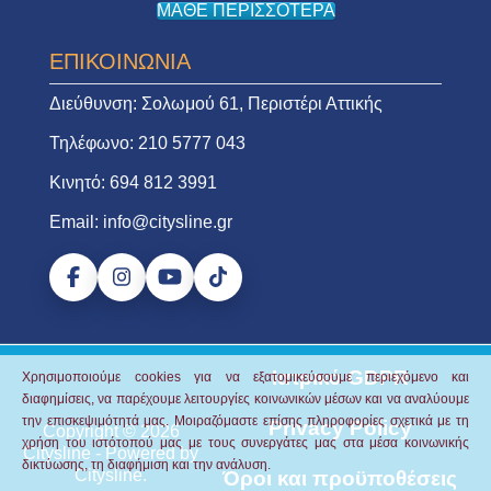
ΜΑΘΕ ΠΕΡΙΣΣΟΤΕΡΑ
ΕΠΙΚΟΙΝΩΝΙΑ
Διεύθυνση:
Σολωμού 61, Περιστέρι Αττικής
Τηλέφωνο:
210 5777 043
Κινητό:
694 812 3991
Email:
info@citysline.gr
Ιατρικό GDPR
Χρησιμοποιούμε cookies για να εξατομικεύσουμε περιεχόμενο και
διαφημίσεις, να παρέχουμε λειτουργίες κοινωνικών μέσων και να αναλύουμε
την επισκεψιμότητά μας.
Μοιραζόμαστε επίσης πληροφορίες σχετικά με τη
Privacy Policy
Copyright © 2026
χρήση του ιστότοπού μας με τους συνεργάτες μας στα μέσα κοινωνικής
Citysline
- Powered by
δικτύωσης, τη διαφήμιση και την ανάλυση.
Citysline
.
Όροι και προϋποθέσεις