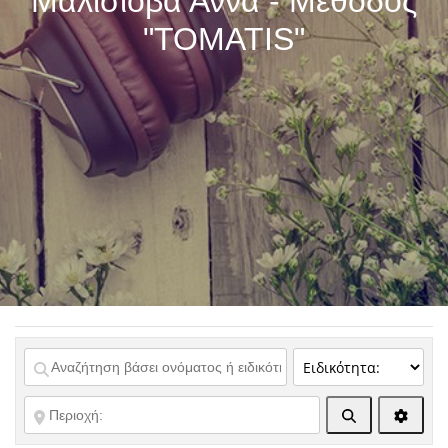
Μαλισιόβα Άννα - Μέθοδος
"TOMATIS"
Αναζήτηση
Advanc