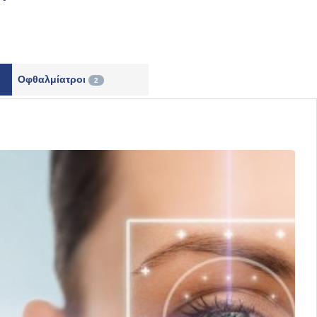
Οφθαλμίατροι
2