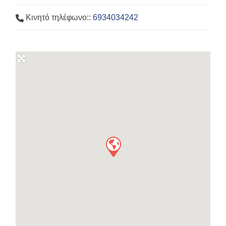
Κινητό τηλέφωνο::
6934034242