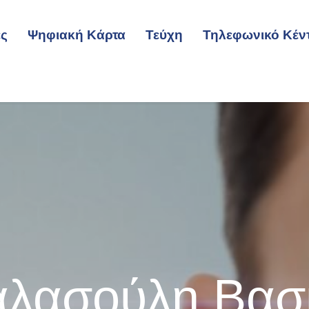
ες
Ψηφιακή Κάρτα
Τεύχη
Τηλεφωνικό Κέν
λασούλη Βασι