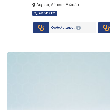
Λάρισα
,
Λάρισα
,
Ελλάδα
2410417171
Οφθαλμίατροι
2