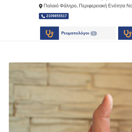
Παλαιό Φάληρο
,
Περιφερειακή Ενότητα Ν
2109855517
Ρευματολόγοι
1