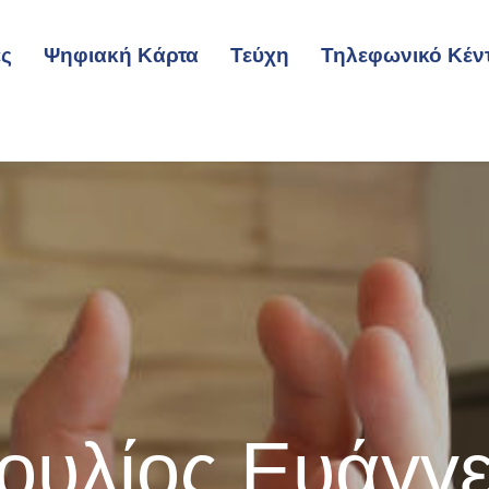
ες
Ψηφιακή Κάρτα
Τεύχη
Τηλεφωνικό Κέν
υλίος Ευάγγ