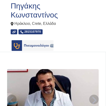
Πηγάκης
Κωνσταντίνος
Ηράκλειο
,
Crete
,
Ελλάδα
2815107970
Πνευμονολόγοι
1