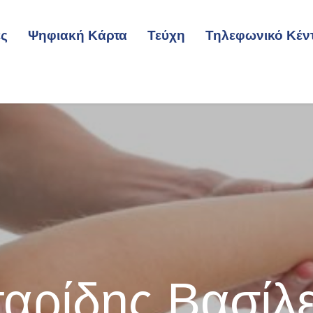
ες
Ψηφιακή Κάρτα
Τεύχη
Τηλεφωνικό Κέν
ταρίδης Βασίλε