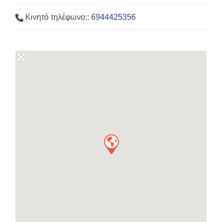
Κινητό τηλέφωνο::
6944425356