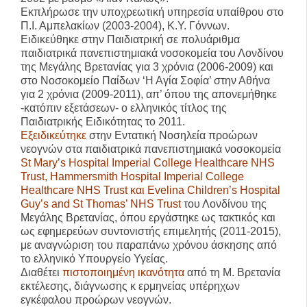
Εκπλήρωσε την υποχρεωτική υπηρεσία υπαίθρου στο
Π.Ι. Αμπελακίων (2003-2004), Κ.Υ. Γόννων.
Ειδικεύθηκε στην Παιδιατρική σε πολυάριθμα
παιδιατρικά πανεπιστημιακά νοσοκομεία του Λονδίνου
της Μεγάλης Βρετανίας για 3 χρόνια (2006-2009) και
στο Νοσοκομείο Παίδων ‘Η Αγία Σοφία’ στην Αθήνα
για 2 χρόνια (2009-2011), απ’ όπου της απονεμήθηκε
-κατόπιν εξετάσεων- ο ελληνικός τίτλος της
Παιδιατρικής Ειδικότητας το 2011.
Εξειδικεύτηκε
στην Εντατική Νοσηλεία προώρων
νεογνών στα παιδιατρικά πανεπιστημιακά νοσοκομεία
St Mary’s Hospital Imperial College
Healthcare NHS
Trust, Hammersmith Hospital Imperial College
Healthcare NHS Trust και Evelina Children’s Hospital
Guy’s and St
Thomas’ NHS Trust
του Λονδίνου της
Μεγάλης Βρετανίας, όπου εργάστηκε ως τακτικός και
ως εφημερεύων συντονιστής επιμελητής (2011-2015),
με αναγνώριση του παραπάνω χρόνου άσκησης από
το ελληνικό Υπουργείο Υγείας.
Διαθέτει
πιστοποιημένη ικανότητα
από τη Μ. Βρετανία
εκτέλεσης, διάγνωσης κ ερμηνείας υπέρηχων
εγκέφαλου προώρων νεογνών.