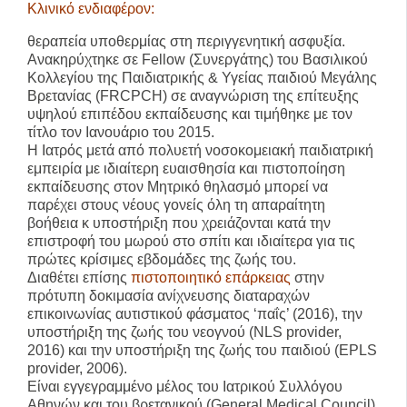
Κλινικό ενδιαφέρον:
θεραπεία υποθερμίας στη περιγγενητική ασφυξία.
Ανακηρύχτηκε σε Fellow (Συνεργάτης) του Βασιλικού
Κολλεγίου της Παιδιατρικής & Υγείας παιδιού Μεγάλης
Βρετανίας (FRCPCH) σε αναγνώριση της επίτευξης
υψηλού επιπέδου εκπαίδευσης και τιμήθηκε με τον
τίτλο τον Ιανουάριο του 2015.
Η Ιατρός μετά από πολυετή νοσοκομειακή παιδιατρική
εμπειρία με ιδιαίτερη ευαισθησία και πιστοποίηση
εκπαίδευσης στον Μητρικό θηλασμό μπορεί να
παρέχει στους νέους γονείς όλη τη απαραίτητη
βοήθεια κ υποστήριξη που χρειάζονται κατά την
επιστροφή του μωρού στο σπίτι και ιδιαίτερα για τις
πρώτες κρίσιμες εβδομάδες της ζωής του.
Διαθέτει επίσης
πιστοποιητικό επάρκειας
στην
πρότυπη δοκιμασία ανίχνευσης διαταραχών
επικοινωνίας αυτιστικού φάσματος ‘παΐς’ (2016), την
υποστήριξη της ζωής του νεογνού (NLS provider,
2016) και την υποστήριξη της ζωής του παιδιού (EPLS
provider, 2006).
Είναι εγγεγραμμένο μέλος του Ιατρικού Συλλόγου
Αθηνών και του βρετανικού (General Medical Council)