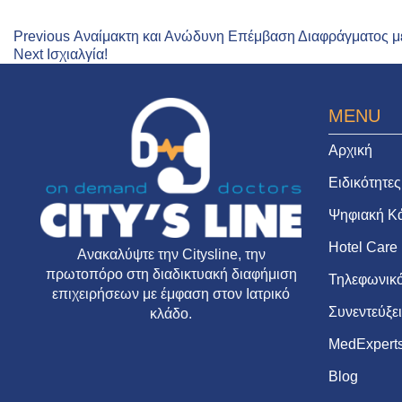
Previous
Πλοήγηση
Previous
Αναίμακτη και Ανώδυνη Επέμβαση Διαφράγματος 
Next
post:
Next
Ισχιαλγία!
άρθρων
post:
MENU
Αρχική
Ειδικότητες
Ψηφιακή Κ
Hotel Care
Ανακαλύψτε την
Citysline
, την
πρωτοπόρο στη διαδικτυακή διαφήμιση
Τηλεφωνικό
επιχειρήσεων με έμφαση στον Ιατρικό
Συνεντεύξε
κλάδο.
MedExpert
Blog