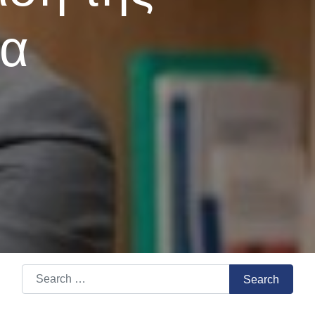
γα
Search for:
Search