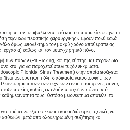
κύστη με τον περιβάλλοντα ιστό και το τραύμα είτε αφήνεται
χρήση τεχνικών πλαστικής χειρουργικής). Έχουν πολύ καλά
μεγάλο όμως μειονέκτημα τον μακρύ χρόνο αποθεραπείας
ι εργασία) καθώς και τον μετεγχειρητικό πόνο.
ή των πόρων (Pit-Picking) και της κύστης με υπεροξείδιο
ανοικτοί για να παροχετεύσουν τυχόν εκκρίματα.
oscopic Pilonidal Sinus Treatment) στην οποία εισάγεται
(fistuloscope) και η όλη διαδικασία καταστροφής των
 Πλεονέκτημα αυτών των τεχνικών είναι ο μειωμένος πόνος
ς αποθεραπείας καθώς εκτελούνται σχεδόν πάντα υπό
ν καθημερινότητα τους. Ωστόσο μειονέκτημα αποτελεί το
γα πρέπει να εξατομικεύεται και οι διάφορες τεχνικές να
των ασθενών, μετά από ολοκληρωμένη συζήτηση και