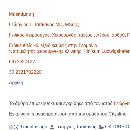
Με εκτίμηση
Γεώργιος Γ. Τσίτκανος
MD,
MSc(
c)
Γενικός Χειρουργός, Χειρουργός παχέος εντέρου, ορθού,
Ειδικευθείς και εξειδικευθείς στην Γερμανία
τ. επιμελητής χειρουργικής κλινικής Klinikum Ludwigshafe
6973620127
30 2321702220
Αρχική
Το άρθρο επιμελήθηκε και εγκρίθηκε από τον ιατρό
Γεώργιο
Εγκρίνεται η αναδημοσίευση από την ομάδα του Citysline
Posted
Author
Categories
9 months ago
Γεώργιος Τσίτκανος
ΟΚΤΩΒΡΙΟΣ