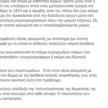
νδρες και άτομα με καθιστικό κυρίως τρόπο ζωής είναι η
νή του υποδόριου ιστού στην μεσογλουτιαία σχισμή στο
yo το 1833 και η ακριβής αιτία της νόσου δεν έχει ακόμη
ρει ότι προκαλείται από την διείσδυση τριχών μέσα στο
κολότερα μικροτραυματισμοί λόγω του μικρού πάχους). Ως
ται τοπική φλεγμονή και οι επαναλαμβανόμενες μικρές
 εμφάνιση οξείας φλεγμονής με απόστημα (με έντονη
ρφή με τη οποία οι ασθενείς αναζητούν ιατρική βοήθεια.
 όπου ανευρίσκονται τα στόμια συριγγωδών πόρων στο
 απαιτηθούν υπερηχογράφημα ή ακόμη και Αξονική/
ύτητα των συμπτωμάτων. Έτσι στην οξεία φλεγμονή με
 στο δέρμα με την βοήθεια τοπικής αναισθησίας ενώ στην
 σώσει οριστική λύση στο πρόβλημα.
οτελούν απόδειξη της πολυπλοκότητας της θεραπείας της
εν είναι ανώτερη από κάθε άποψη. Η πλειονότητα των
ω κατηγορίες: