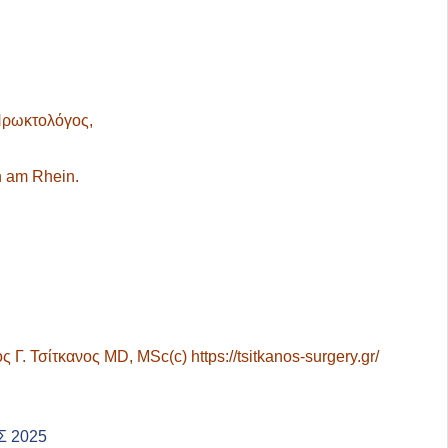
 Πρωκτολόγος,
n am Rhein.
ς Γ. Τσίτκανος
MD,
MSc(
c) https://tsitkanos-surgery.gr/
 2025