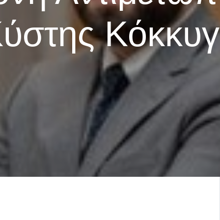
ύστης Κόκκυ