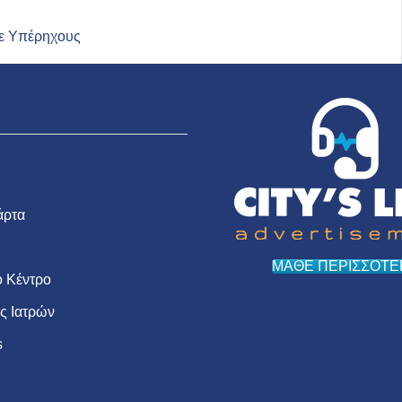
με Υπέρηχους
άρτα
ΜΑΘΕ ΠΕΡΙΣΣΟΤΕ
 Κέντρο
ις Ιατρών
s