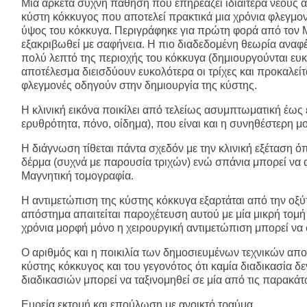
Μία αρκετά συχνή πάθηση που επηρεάζει ιδιαίτερα νέους ά
κύστη κόκκυγος που αποτελεί πρακτικά μια χρόνια φλεγμο
ύψος του κόκκυγα. Περιγράφηκε για πρώτη φορά από τον Ma
εξακριβωθεί με σαφήνεια. Η πιο διαδεδομένη θεωρία αναφέ
πολύ λεπτό της περιοχής του κόκκυγα (δημιουργούνται ευ
αποτέλεσμα διεισδύουν ευκολότερα οι τρίχες και προκαλεί
φλεγμονές οδηγούν στην δημιουργία της κύστης.
Η κλινική εικόνα ποικίλει από τελείως ασυμπτωματική έως
ερυθρότητα, πόνο, οίδημα), που είναι και η συνηθέστερη μο
Η διάγνωση τίθεται πάντα σχεδόν με την κλινική εξέταση
δέρμα (συχνά με παρουσία τριχών) ενώ σπάνια μπορεί να
Μαγνητική τομογραφία.
Η αντιμετώπιση της κύστης κόκκυγα εξαρτάται από την οξ
απόστημα απαιτείται παροχέτευση αυτού με μία μικρή τομή
χρόνια μορφή μόνο η χειρουργική αντιμετώπιση μπορεί να
Ο αριθμός και η ποικιλία των δημοσιευμένων τεχνικών απ
κύστης κόκκυγος και του γεγονότος ότι καμία διαδικασία δ
διαδικασιών μπορεί να ταξινομηθεί σε μία από τις παρακάτ
Ευρεία εκτομή και επούλωση με ανοικτό τραύμα