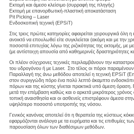
Εκτομή και άμεσο κλείσιμο (συρραφή της πληγής)
Εκτομή με επανορθωτική-πλαστική αποκατάσταση
Pit Picking – Laser
Ενδοσκοπική τεχνική (EPSiT)
Στις τρεις πρώτες κατηγορίες αφαιρείται χειρουργικά όλη η 
ανοικτό να επουλωθεί είτε συγκλείεται (ακόμη και με την 
ποσοστά επιτυχίας λόγω της ριζικότητας της εκτομής, με 
(με αντίστοιχη απουσία από καθημερινές δραστηριότητες κα
Οι πλέον σύγχρονες τεχνικές περιλαμβάνουν την καταστροφ
του υδρογόνου ή με Laser. Στο τέλος οι πόροι παραμένουν 
Παραλλαγή της άνω μεθόδου αποτελεί η τεχνική EPSiT (End
στον συριγγώδη πόρο ένα πολύ λεπτό άκαμπτο ενδοσκόπιο 
πόρων και της κύστης γίνεται πρακτικά υπό άμεση όραση.
μετά την επέμβαση καθώς και ο αρκετά μικρότερος χρόνο
τοπική αναισθησία και οι ασθενείς επιστρέφουν άμεσα στη
υψηλότερο ποσοστό υποτροπής της νόσου.
Γενικός κανόνας αποτελεί ότι η θεραπεία της κύστεως κόκκυ
εφαρμόζονται ανάλογα με τα ευρήματα και τις επιθυμίες 
παρουσίαση όλων των διαθέσιμων μεθόδων.