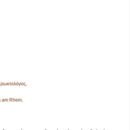
 Πρωκτολόγος,
n am Rhein.