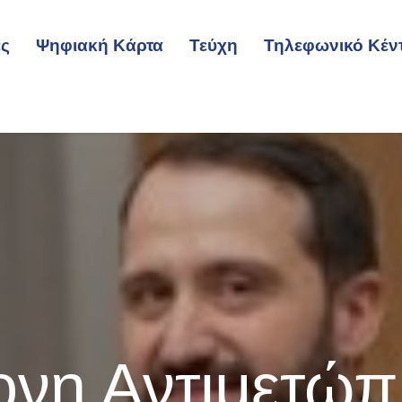
ες
Ψηφιακή Κάρτα
Τεύχη
Τηλεφωνικό Κέν
νη Αντιμετώπ